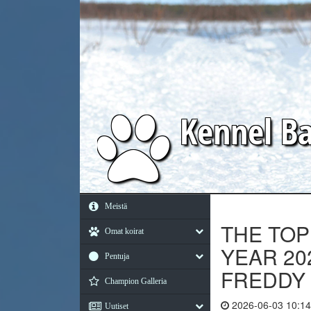
Kennel
Ba
Meistä
THE TO
Omat koirat
YEAR 20
Pentuja
FREDDY C
Champion Galleria
2026-06-03 10:14
Uutiset