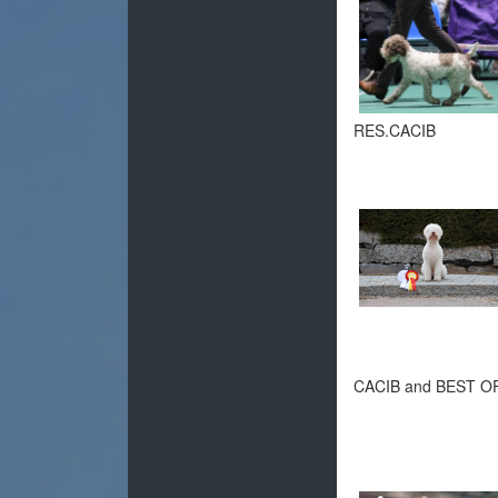
RES.CACIB
CACIB and BEST O