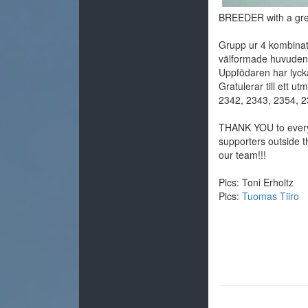
BREEDER with a gre
Grupp ur 4 kombinati
välformade huvuden,
Uppfödaren har lycka
Gratulerar till ett u
2342, 2343, 2354, 
THANK YOU to ever
supporters outside t
our team!!!
Pics: Toni Erholtz
Pics:
Tuomas Tiiro